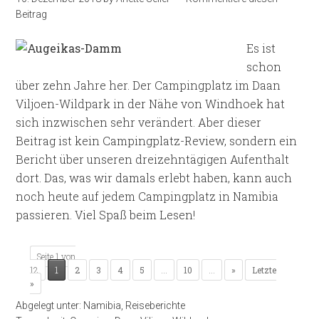
Beitrag
Es ist
schon
über zehn Jahre her. Der Campingplatz im Daan
Viljoen-Wildpark in der Nähe von Windhoek hat
sich inzwischen sehr verändert. Aber dieser
Beitrag ist kein Campingplatz-Review, sondern ein
Bericht über unseren dreizehntägigen Aufenthalt
dort. Das, was wir damals erlebt haben, kann auch
noch heute auf jedem Campingplatz in Namibia
passieren. Viel Spaß beim Lesen!
Seite 1 von
12
1
2
3
4
5
...
10
...
»
Letzte
»
Abgelegt unter:
Namibia
,
Reiseberichte