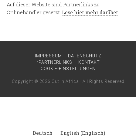
Auf dieser Website sind Partnerlinks zu
Onlinehändler gesetzt.
Lese hier mehr darüber
.
IMPRESSUM
DATENSCHUTZ
*PARTNERLINKS
KONTAKT
COOKIE-EINSTELLUNGEN
Copyright © 2026
Out in Africa
· All Rights Reserved
Deutsch
English
(
Englisch
)