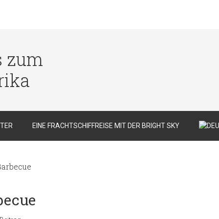
s zum
rika
TER
EINE FRACHTSCHIFFREISE MIT DER BRIGHT SKY
 Barbecue
rbecue