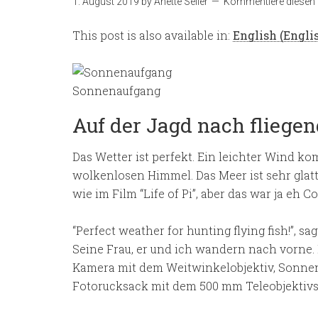
1. August 2019
by
Anette Seiler
Kommentiere diesen 
This post is also available in:
English
(
Engli
Sonnenaufgang
Auf der Jagd nach fliege
Das Wetter ist perfekt. Ein leichter Wind k
wolkenlosen Himmel. Das Meer ist sehr glatt. 
wie im Film “Life of Pi”, aber das war ja eh
“Perfect weather for hunting flying fish!”, sa
Seine Frau, er und ich wandern nach vorne. 
Kamera mit dem Weitwinkelobjektiv, Sonnenm
Fotorucksack mit dem 500 mm Teleobjektivs