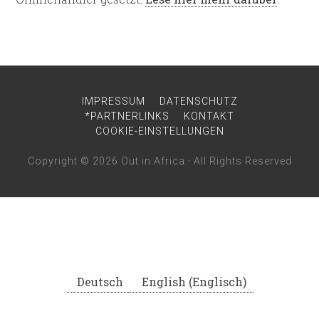
IMPRESSUM
DATENSCHUTZ
*PARTNERLINKS
KONTAKT
COOKIE-EINSTELLUNGEN
Copyright © 2026
Out in Africa
· All Rights Reserved
Deutsch
English
(
Englisch
)