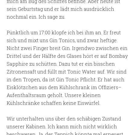
mich am Bug des Schiffes befinde. Aber heute ist
sein Geburtstag und er lädt mich ausdrücklich
nochmal ein. Ich sage zu.
Pünktlich um 17:00 klopfe ich bei ihm an. Er freut
sich und mixt uns Gin Tonics, und zwar heftige.
Nicht zwei Finger breit Gin. Irgendwo zwischen ein
Drittel und der Hälfte des Glases hört er auf Bombay
Sapphire zu schütten. Dazu tut er ein bisschen
Zitronensaft und füllt mit Tonic Water auf. Wir sind
in den Tropen, da ist Gin Tonic Pflicht. Er hat auch
Eisklötzchen aus dem Kühlschrank im Offiziers–
Aufenthaltsraum geholt. Unsere kleinen
Kühlschränke schaffen keine Eiswürfel.
Wir unterhalten uns über den schäbigen Zustand
unserer Kabinen. Ich kann mich nicht wirklich
beschweren. Ja, der Teppich könnte mal erneuert