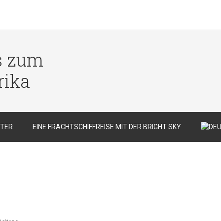
s zum
rika
TER
EINE FRACHTSCHIFFREISE MIT DER BRIGHT SKY