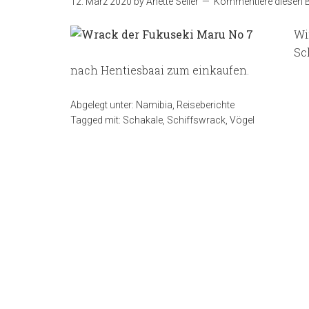
12. März 2020
by
Anette Seiler
Kommentiere diesen B
Wi
Sc
nach Hentiesbaai zum einkaufen.
Abgelegt unter:
Namibia
,
Reiseberichte
Tagged mit:
Schakale
,
Schiffswrack
,
Vögel