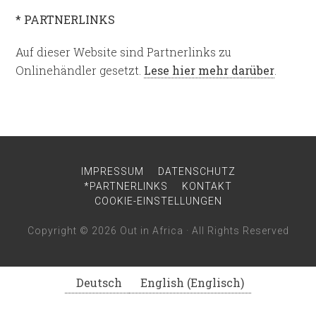
* PARTNERLINKS
Auf dieser Website sind Partnerlinks zu
Onlinehändler gesetzt.
Lese hier mehr darüber
.
IMPRESSUM
DATENSCHUTZ
*PARTNERLINKS
KONTAKT
COOKIE-EINSTELLUNGEN
Copyright © 2026
Out in Africa
· All Rights Reserved
Deutsch
English
(
Englisch
)