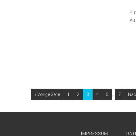
Ei
Au
…
« Vorige Seite
1
2
3
4
5
7
Näch
IMPRESSUM
DAT