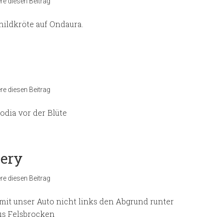
e diesen Beitrag
hildkröte auf Ondaura.
e diesen Beitrag
odia vor der Blüte
ery
e diesen Beitrag
mit unser Auto nicht links den Abgrund runter
us Felsbrocken