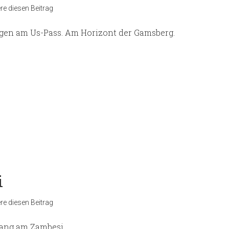
e diesen Beitrag
gen am Us-Pass. Am Horizont der Gamsberg.
i
e diesen Beitrag
ang am Zambesi