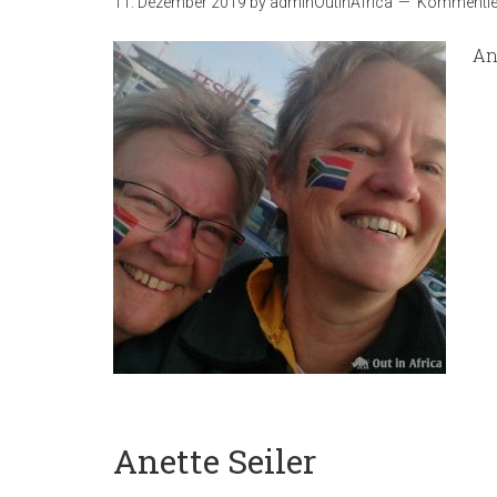
11. Dezember 2019
by
adminOutInAfrica
Kommentier
An
Anette Seiler