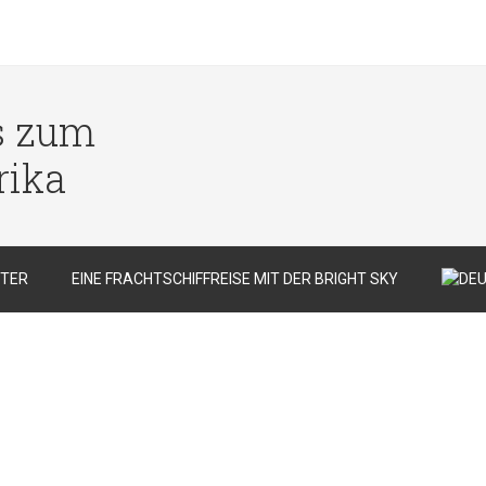
s zum
rika
TER
EINE FRACHTSCHIFFREISE MIT DER BRIGHT SKY