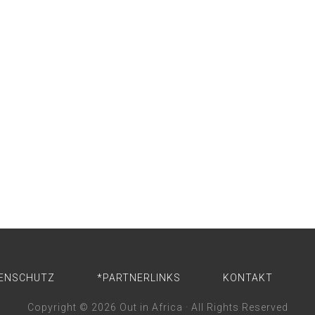
ENSCHUTZ
*PARTNERLINKS
KONTAKT
Copyright © 2026
Out in Africa
· All Rights Reserved